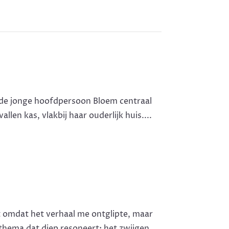
 de jonge hoofdpersoon Bloem centraal
llen kas, vlakbij haar ouderlijk huis....
t omdat het verhaal me ontglipte, maar
thema dat diep resoneert: het zwijgen