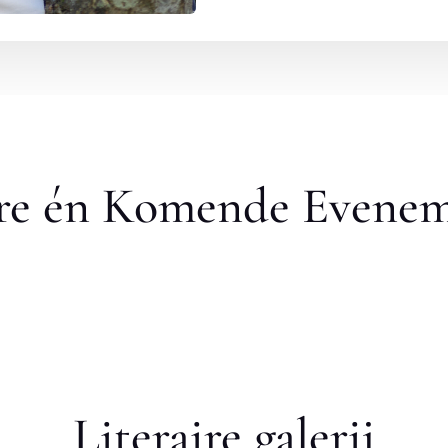
re én Komende Evene
Literaire galerij