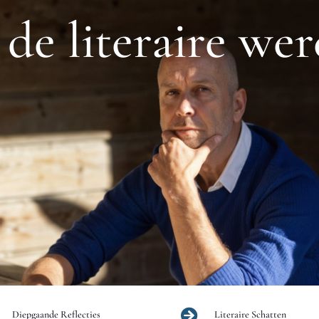
de literaire wer

Diepgaande Reflecties
Literaire Schatten