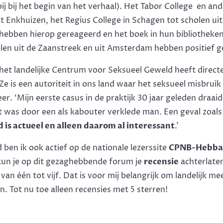
(bij bij het begin van het verhaal). Het Tabor College en a
t Enkhuizen, het Regius College in Schagen tot scholen u
hebben hierop gereageerd en het boek in hun bibliotheke
olen uit de Zaanstreek en uit Amsterdam hebben positief 
et landelijke Centrum voor Seksueel Geweld heeft directeu
Ze is een autoriteit in ons land waar het seksueel misbruik 
r. ‘Mijn eerste casus in de praktijk 30 jaar geleden draai
 was door een als kabouter verklede man. Een geval zoals ji
d is actueel en alleen daarom al interessant
.’
 ben ik ook actief op de nationale lezerssite
CPNB-Hebb
kun je op dit gezaghebbende forum je
recensie
achterlate
, van één tot vijf. Dat is voor mij belangrijk om landelijk m
. Tot nu toe alleen recensies met 5 sterren!