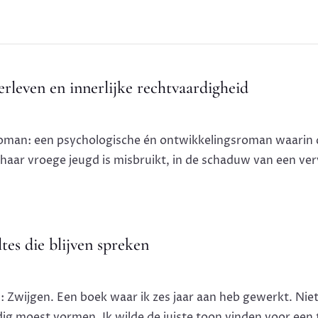
leven en innerlijke rechtvaardigheid
e roman: een psychologische én ontwikkelingsroman waarin
n haar vroege jeugd is misbruikt, in de schaduw van een verva
tes die blijven spreken
: Zwijgen. Een boek waar ik zes jaar aan heb gewerkt. Nie
ig moest vormen. Ik wilde de juiste toon vinden voor een 