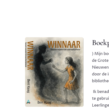
Boekp
) Mijn b
de Grote
Nieuwenb
door de 
bibliothe
Ik benad
te gebru
Leerling