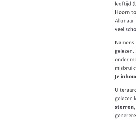
leeftijd 
Hoorn to
Alkmaar 
veel sch
Namens h
gelezen. 
onder mee
misbruikt
Je inhou
Uiteraard
gelezen 
sterren
genereren