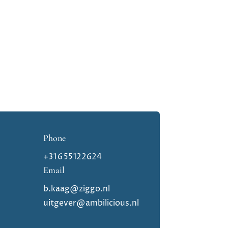
Phone
d
+31 6 55122624
Email
b.kaag@ziggo.nl
uitgever@ambilicious.nl