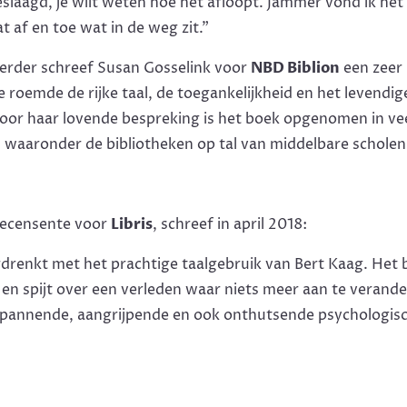
geslaagd, je wilt weten hoe het afloopt. Jammer vond ik het
 af en toe wat in de weg zit.”
erder schreef Susan Gosselink voor
NBD Biblion
een zeer 
roemde de rijke taal, de toegankelijkheid en het levendig
or haar lovende bespreking is het boek opgenomen in veel
, waaronder de bibliotheken op tal van middelbare scholen
recensente voor
Libris
, schreef in april 2018:
drenkt met het prachtige taalgebruik van Bert Kaag. Het
n spijt over een verleden waar niets meer aan te verande
spannende, aangrijpende en ook onthutsende psychologis