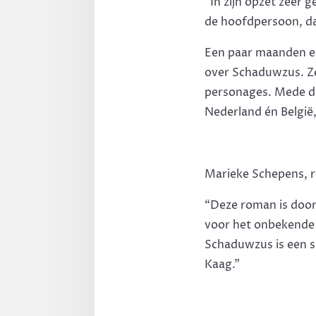
“In zijn opzet zeer 
de hoofdpersoon, dat
Een paar maanden e
over Schaduwzus. Ze 
personages. Mede do
Nederland én België
Marieke Schepens, 
“Deze roman is door
voor het onbekende e
Schaduwzus is een 
Kaag.”