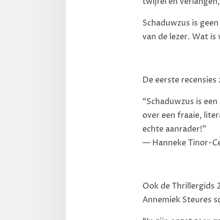
twijfel en verlange
Schaduwzus is geen t
van de lezer. Wat is 
De eerste recensies 
“Schaduwzus is een 
over een fraaie, lite
echte aanrader!”
— Hanneke Tinor-Ce
Ook de Thrillergids
Annemiek Steures s