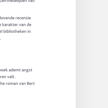
 zelfmedelijden van
lovende recensie
e karakter van de
 bibliotheken in
.
 boek ademt angst
ren valt.
che roman van Bert