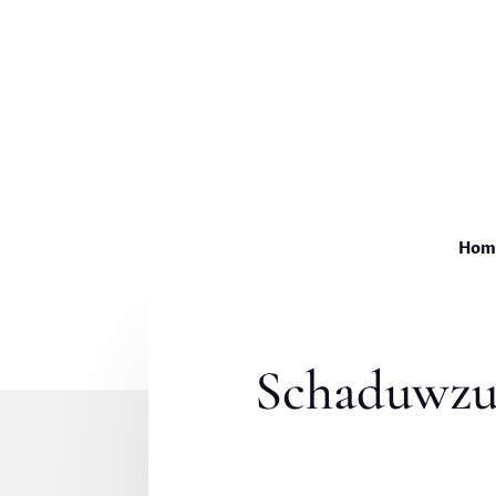
Hom
Schaduwzus