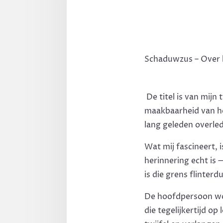
Schaduwzus – Over h
De titel is van mij
maakbaarheid van h
lang geleden overle
Wat mij fascineert, 
herinnering echt is
is die grens flinterd
De hoofdpersoon wo
die tegelijkertijd op