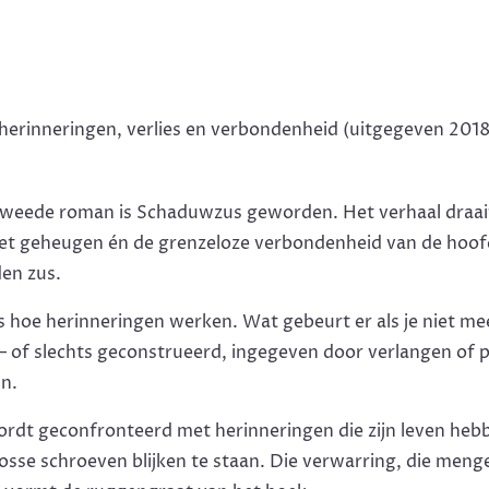
erinneringen, verlies en verbondenheid (uitgegeven 2018
n tweede roman is Schaduwzus geworden. Het verhaal draa
et geheugen én de grenzeloze verbondenheid van de hoo
den zus.
is hoe herinneringen werken. Wat gebeurt er als je niet me
 — of slechts geconstrueerd, ingegeven door verlangen of 
un.
rdt geconfronteerd met herinneringen die zijn leven he
 losse schroeven blijken te staan. Die verwarring, die menge