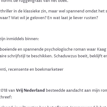
n, vormt de ruggengraat van het boek.
hriller in de klassieke zin, maar wel spannend omdat het 
waar? Wat wil je geloven? En wat laat je liever rusten?
zijn inmiddels binnen:
boeiende en spannende psychologische roman waar Kaag o
raire schrijfstijl te beschikken. Schaduwzus boeit, beklijft e
nti, recensente en boekmarketeer
 2018 van
Vrij Nederland
besteedde aandacht aan mijn ro
chreef: