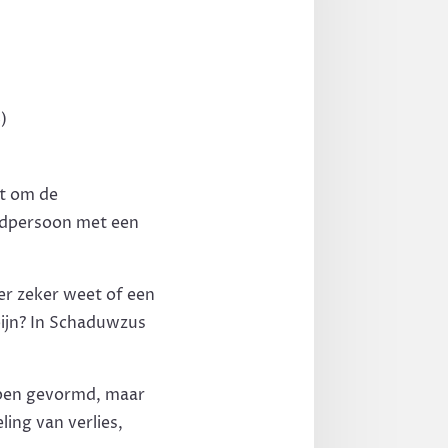
)
it om de
fdpersoon met een
er zeker weet of een
pijn? In Schaduwzus
bben gevormd, maar
ling van verlies,